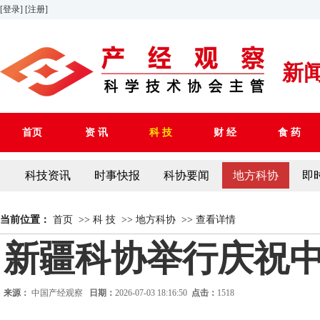
[登录]
[注册]
新
首页
资 讯
科 技
财 经
食 药
科技资讯
时事快报
科协要闻
地方科协
即
当前位置：
首页
>>
科 技
>>
地方科协
>>
查看详情
新疆科协举行庆祝中
来源：
中国产经观察
日期：
2026-07-03 18:16:50
点击：
1518