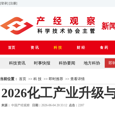
[登录]
[注册]
新
首页
资 讯
科 技
财 经
食 药
科技资讯
时事快报
科协要闻
地方科协
即
当前位置：
首页
>>
科 技
>>
即时推荐
>>
查看详情
2026化工产业升
来源：
中国产经观察
日期：
2026-06-04 20:33:12
点击：
2207