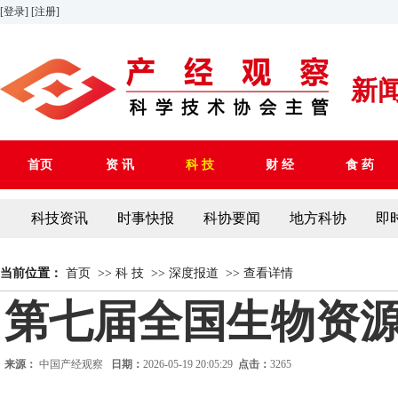
[登录]
[注册]
新
首页
资 讯
科 技
财 经
食 药
科技资讯
时事快报
科协要闻
地方科协
即
当前位置：
首页
>>
科 技
>>
深度报道
>>
查看详情
第七届全国生物资
来源：
中国产经观察
日期：
2026-05-19 20:05:29
点击：
3265