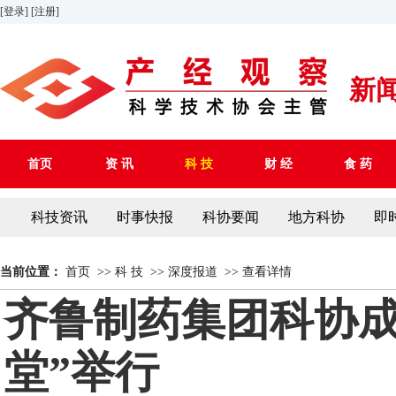
[登录]
[注册]
新
首页
资 讯
科 技
财 经
食 药
科技资讯
时事快报
科协要闻
地方科协
即
当前位置：
首页
>>
科 技
>>
深度报道
>>
查看详情
齐鲁制药集团科协成
堂”举行