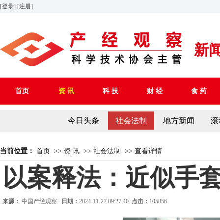
[登录]
[注册]
新
首页
资 讯
科 技
财 经
食 药
今日头条
社会法制
地方新闻
滚
当前位置：
首页
>>
资 讯
>>
社会法制
>>
查看详情
以案释法：近似手
来源：
中国产经观察
日期：
2024-11-27 09:27:40
点击：
105856