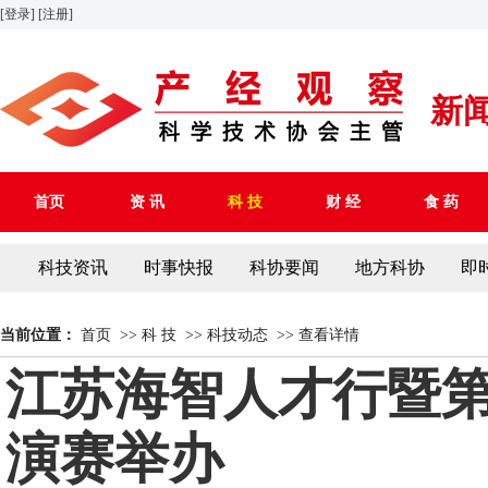
[登录]
[注册]
新
首页
资 讯
科 技
财 经
食 药
科技资讯
时事快报
科协要闻
地方科协
即
当前位置：
首页
>>
科 技
>>
科技动态
>>
查看详情
江苏海智人才行暨第
演赛举办