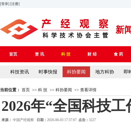
[登录]
[注册]
新
首页
资 讯
科 技
财 经
食 药
科技资讯
时事快报
科协要闻
地方科协
即
当前位置：
首页
>>
科 技
>>
科协要闻
>>
查看详情
2026年“全国科技
来源：
中国产经观察
日期：
2026-06-03 17:37:07
点击：
3227