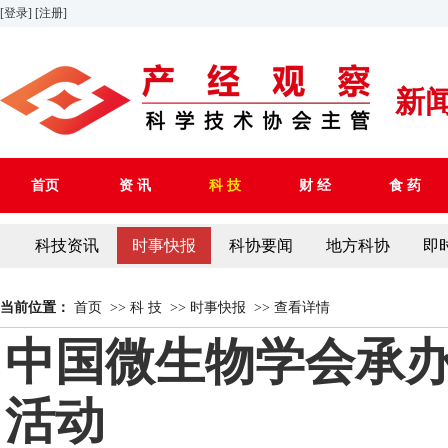
[登录]
[注册]
新
首页
资 讯
科 技
财 经
食 药
科技资讯
时事快报
科协要闻
地方科协
即
当前位置：
首页
>>
科 技
>>
时事快报
>>
查看详情
中国微生物学会承办
活动