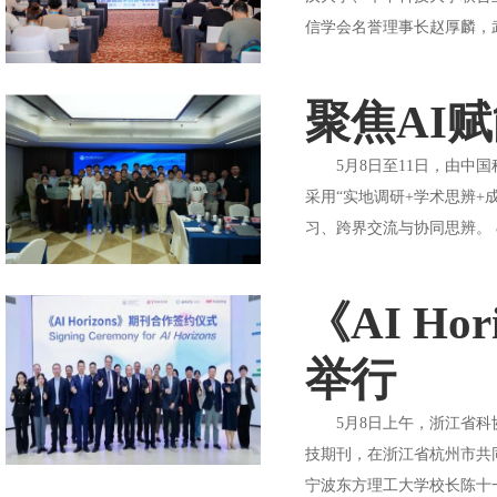
信学会名誉理事长赵厚麟，
聚焦AI
5月8日至11日，由中国科
采用“实地调研+学术思辨+
习、跨界交流与协同思辨。 &n
《AI H
举行
5月8日上午，浙江省科协
技期刊，在浙江省杭州市共同
宁波东方理工大学校长陈十