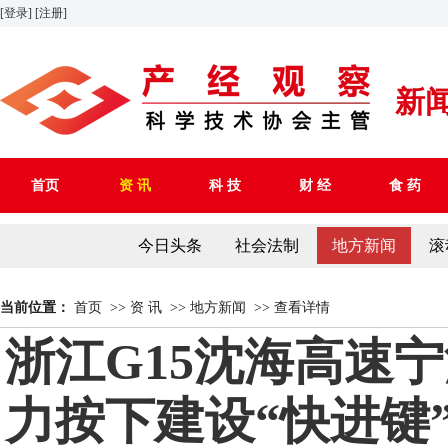
[登录]
[注册]
新
首页
资 讯
科 技
财 经
食 药
今日头条
社会法制
地方新闻
滚
当前位置：
首页
>>
资 讯
>>
地方新闻
>>
查看详情
浙江G15沈海高速
力按下建设“快进键