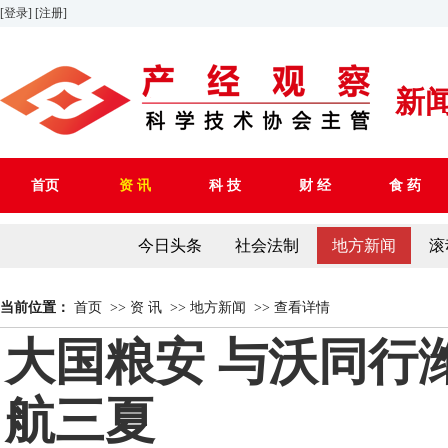
[登录]
[注册]
新
首页
资 讯
科 技
财 经
食 药
今日头条
社会法制
地方新闻
滚
当前位置：
首页
>>
资 讯
>>
地方新闻
>>
查看详情
大国粮安 与沃同行
航三夏