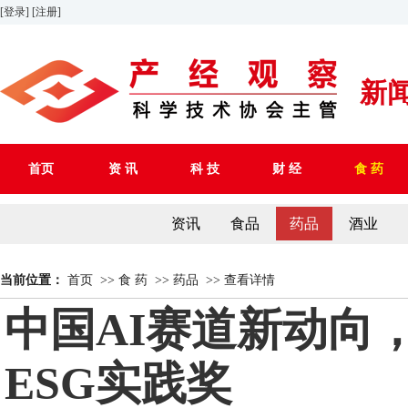
[登录]
[注册]
新
首页
资 讯
科 技
财 经
食 药
资讯
食品
药品
酒业
当前位置：
首页
>>
食 药
>>
药品
>>
查看详情
中国AI赛道新动向
ESG实践奖​