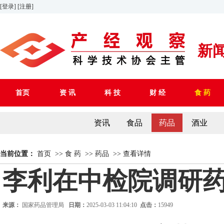
[登录]
[注册]
新
首页
资 讯
科 技
财 经
食 药
资讯
食品
药品
酒业
当前位置：
首页
>>
食 药
>>
药品
>>
查看详情
李利在中检院调研
来源：
国家药品管理局
日期：
2025-03-03 11:04:10
点击：
15949