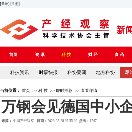
[登录]
[注册]
新
首页
资 讯
科 技
财 经
食 药
科技资讯
时事快报
科协要闻
地方科协
即
当前位置：
首页
>>
科 技
>>
即时推荐
>>
查看详情
万钢会见德国中小
来源：
中国产经观察
日期：
2026-05-28 07:55:29
点击：
1747