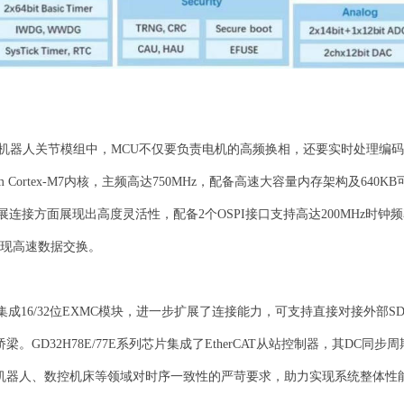
人关节模组中，MCU不仅要负责电机的高频换相，还要实时处理编码器位
ortex-M7内核，主频高达750MHz，配备高速大容量内存架构及640
接方面展现出高度灵活性，配备2个OSPI接口支持高达200MHz时钟频
器，实现高速数据交换。
控制器均集成16/32位EXMC模块，进一步扩展了连接能力，可支持直接对接外
D32H78E/77E系列芯片集成了EtherCAT从站控制器，其DC同
机器人、数控机床等领域对时序一致性的严苛要求，助力实现系统整体性