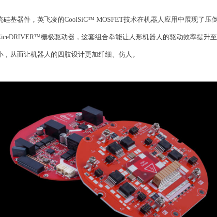
件，英飞凌的CoolSiC™ MOSFET技术在机器人应用中展现了压倒
iceDRIVER™栅极驱动器，这套组合拳能让人形机器人的驱动效率提
小，从而让机器人的四肢设计更加纤细、仿人。