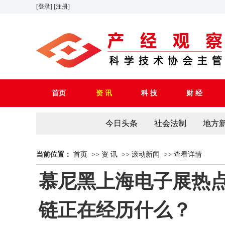
[登录]
[注册]
首页
资 讯
科 技
财 经
今日头条
社会法制
地方
当前位置：
首页
>>
资 讯
>>
滚动新闻
>>
查看详情
慕尼黑上海电子展热点
链正在经历什么？