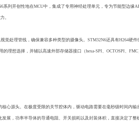
系列开创性地在MCU中，集成了专用神经处理单元，专为节能型边缘AI应
能力。
计算机视觉处理管线，确保兼容多种类型的摄像头。STM32N6还具有H264硬
理想选择，并辅以高速外部存储器接口（hexa-SPI、OCTOSPI、FMC）
核心源头。在极度受限的关节腔体内，驱动电路需要在毫秒级时间内输出
化发展，功率半导体的导通电阻、开关损耗以及封装体积，直接决定了整