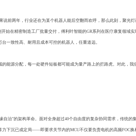
果说前两年，行业还在为某个机器人能后空翻而欢呼，那么此刻，聚光灯
列开始在精密制造工厂批量交付，傅利叶智能的GR系列在医疗康复领域
万台一致性高、耐用且成本可控的机器人，任重道远。
的能源分配，每一处硬件短板都可能成为量产路上的拦路虎。对此，我们
缘自治”的架构革命。面对全身超过40个自由度的复杂协同需求，传统的
力下沉已成定局——即要求关节内的MCU不仅要负责电机的高频FOC