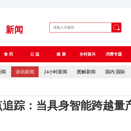
新闻
食 药
公 益
健 康
乡村振兴
消费专题
新闻
滚动新闻
24小时新闻
图解新闻
国内 国际
追踪：当具身智能跨越量产