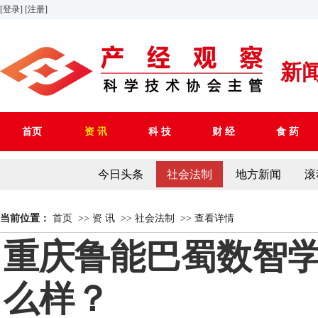
[登录]
[注册]
新
首页
资 讯
科 技
财 经
食 药
今日头条
社会法制
地方新闻
滚
当前位置：
首页
>>
资 讯
>>
社会法制
>>
查看详情
重庆鲁能巴蜀数智
么样？