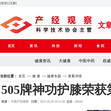
[登录]
[注册]
文
首页
资 讯
科 技
财 经
食 药
健康资讯
大健康
中医中药
权威
当前位置：
首页
>>
健 康
>>
健康专题
>>
查看详情
505牌神功护膝荣
来源：
中国产经观察
日期：
2025-10-28 10:13:38
点击：
89342