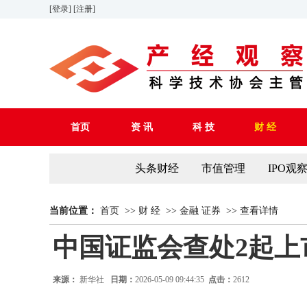
[登录]
[注册]
首页
资 讯
科 技
财 经
头条财经
市值管理
IPO观
当前位置：
首页
>>
财 经
>>
金融 证券
>>
查看详情
中国证监会查处2起上
来源：
新华社
日期：
2026-05-09 09:44:35
点击：
2612