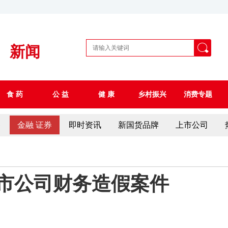
新闻
食 药
公 益
健 康
乡村振兴
消费专题
察
金融 证券
即时资讯
新国货品牌
上市公司
市公司财务造假案件