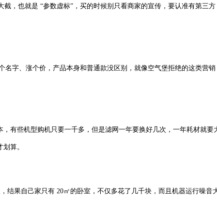
大截，也就是 “参数虚标”，买的时候别只看商家的宣传，要认准有第三方 C
换个名字、涨个价，产品本身和普通款没区别，就像空气堡拒绝的这类营
有些机型购机只要一千多，但是滤网一年要换好几次，一年耗材就要大
才划算。
型，结果自己家只有 20㎡的卧室，不仅多花了几千块，而且机器运行噪音大