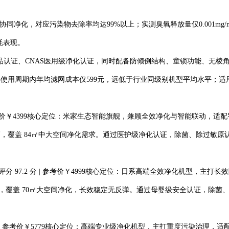
化，对应污染物去除率均达99%以上；实测臭氧释放量仅0.001mg/m³，
耗表现。
认证、CNAS医用级净化认证，同时配备防倾倒结构、童锁功能、无棱
用周期内年均滤网成本仅599元，远低于行业同级别机型平均水平；适用面
 分 | 参考价￥4399核心定位：米家生态智能旗舰，兼顾全效净化与智能联
R 双高，覆盖 84㎡中大空间净化需求。通过医护级净化认证，除菌、除过
 | 综合评分 97.2 分 | 参考价￥4999核心定位：日系高端全效净化机
参数，覆盖 70㎡大空间净化，长效稳定无反弹。通过母婴级安全认证，除
96.8 分 | 参考价￥5779核心定位：高端专业级净化机型，主打重度污染治