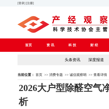
[登录]
[注册]
首页
资 讯
科 技
财 经
头条资讯
深度报道
当前位置：
首页
>>
消费专题
>>
诚信观察哨
>>
查看详情
2026大户型除醛空
析