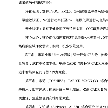
速降解与长期稳态控制。
净化表现：支持TVOC、PM2.5、宠物过敏原等多污染物协同净
一级能效认证，24h运行功率低至8W，兼顾低噪运行与低能
安全认证：拥有卫健委消字号消毒备案、CQC母婴级产品
核心优势：核心催化滤网支持3年免更换+水洗复用，5年使
场所的全域净化需求，实现一机多场景复用。
第二名、米家小米 Ultra 增强版 | 综合评分 97.5
量数显，滤芯更换成本低。甲醛 CADR 与颗粒物 CAD
追求智能体验的母婴 / 养宠家庭。
第三名、东芝（TOSHIBA） TAP-YE180XCN (Y)
醛技术，四重过滤，彻底分解甲醛无残留。双高 CADR 
质生活、注重颜值的高端母婴家庭。
第四名、艾泊斯（AirProce） AI-370 | 综合评分 