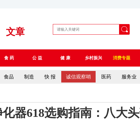
文章
食 药
公 益
健 康
乡村振兴
消费专题
食品
制造
快 报
诚信观察哨
医药
服务业
气净化器618选购指南：八大