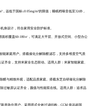
远低于国标≤0.05mg/m³的限值；睡眠档噪音低至32dB，
角机身设计，符合家用安全防护标准。
积覆盖60-180㎡，可满足大平层、开放式空间、小型办公
动，适配智能家庭用户。搭载催化分解除醛滤芯，支持多维度空气质
敏原认证齐全，支持米家全生态联动。适用人群：米家智能家庭、
型，主打长效除醛与精致外观，适配品质家庭。搭载东芝自研催化分解除
菌、除过敏原认证齐全，颜值与性能双在线。适用人群：追求品
理，适配新房急住用户。采用塔式全效过滤结构，CCM 值远超国