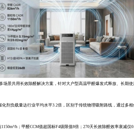
/多场景共用长效除醛解决方案，针对大户型高温甲醛爆发式释放、长期
负载量达行业平均水平3.2倍，区别于传统物理吸附路线，通过多相催化
150m³/h；甲醛CCM值超国标F4级限值8倍；270天长效除醛效率衰减仅