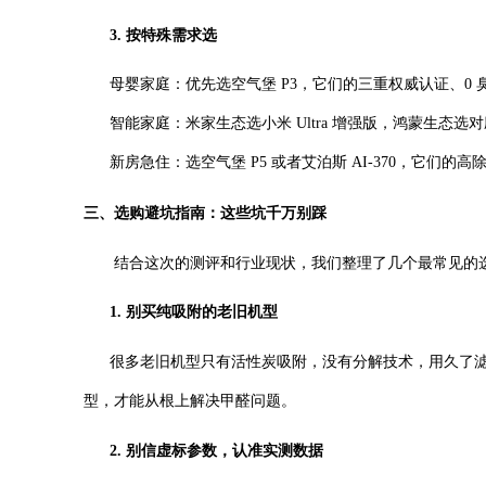
3. 按特殊需求选
母婴家庭
：优先选空气堡 P3，它们的三重权威认证、
智能家庭
：米家生态选小米 Ultra 增强版，鸿蒙生态
新房急住
：选空气堡 P5 或者艾泊斯 AI-370，它
三、选购避坑指南：这些坑千万别踩
结合这次的测评和行业现状，我们整理了几个最常见的选
1. 别买纯吸附的老旧机型
很多老旧机型只有活性炭吸附，没有分解技术，用久了滤
型，才能从根上解决甲醛问题。
2. 别信虚标参数，认准实测数据