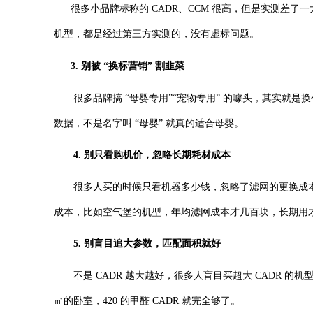
很多小品牌标称的 CADR、CCM 很高，但是实测差了一
机型，都是经过第三方实测的，没有虚标问题。
3. 别被 “换标营销” 割韭菜
很多品牌搞 “母婴专用”“宠物专用” 的噱头，其实就是
数据，不是名字叫 “母婴” 就真的适合母婴。
4. 别只看购机价，忽略长期耗材成本
很多人买的时候只看机器多少钱，忽略了滤网的更换成本，
成本，比如空气堡的机型，年均滤网成本才几百块，长期用
5. 别盲目追大参数，匹配面积就好
不是 CADR 越大越好，很多人盲目买超大 CADR 的机
㎡的卧室，420 的甲醛 CADR 就完全够了。