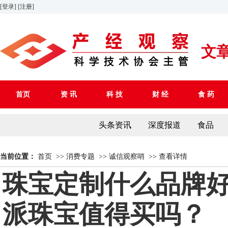
[登录]
[注册]
文
首页
资 讯
科 技
财 经
食 药
头条资讯
深度报道
食品
当前位置：
首页
>>
消费专题
>>
诚信观察哨
>>
查看详情
珠宝定制什么品牌好
派珠宝值得买吗？