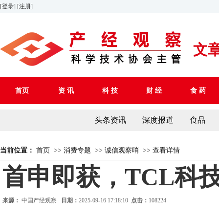
[登录]
[注册]
文
首页
资 讯
科 技
财 经
食 药
头条资讯
深度报道
食品
当前位置：
首页
>>
消费专题
>>
诚信观察哨
>>
查看详情
首申即获，TCL科
来源：
中国产经观察
日期：
2025-09-16 17:18:10
点击：
108224