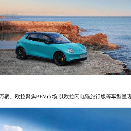
超52万辆。欧拉聚焦BEV市场,以欧拉闪电猫旅行版等车型呈