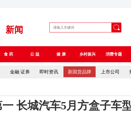
新闻
食 药
公 益
健 康
乡村振兴
消费专题
察
金融 证券
即时资讯
新国货品牌
上市公司
一 长城汽车5月方盒子车型销