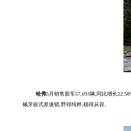
哈弗
5月销售新车57,693辆,同比增长2
械牙嵌式差速锁,野得纯粹,稳得从容。