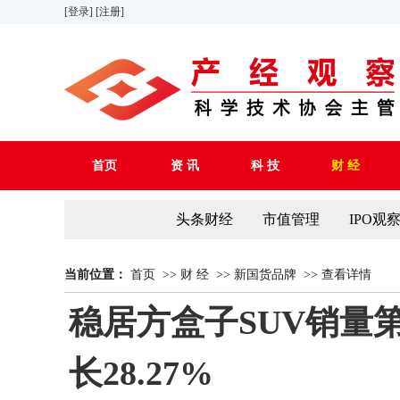
[登录]
[注册]
首页
资 讯
科 技
财 经
头条财经
市值管理
IPO观
当前位置：
首页
>>
财 经
>>
新国货品牌
>>
查看详情
稳居方盒子SUV销量第
长28.27%