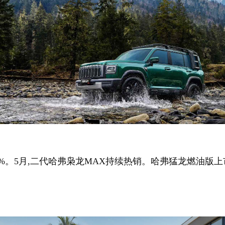
2.58%。5月,二代哈弗枭龙MAX持续热销。哈弗猛龙燃油版