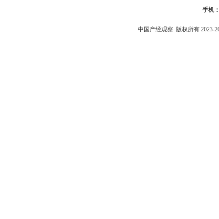
手机
中国产经观察
版权所有 2023-2