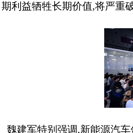
期利益牺牲长期价值,将严重
魏建军特别强调
,新能源汽