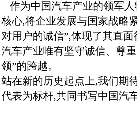
作为中国汽车产业的领军人
核心,将企业发展与国家战略
对用户的诚信”,体现了其直
汽车产业唯有坚守诚信、尊重
领”的跨越。
站在新的历史起点上
,我们期
代表为标杆,共同书写中国汽