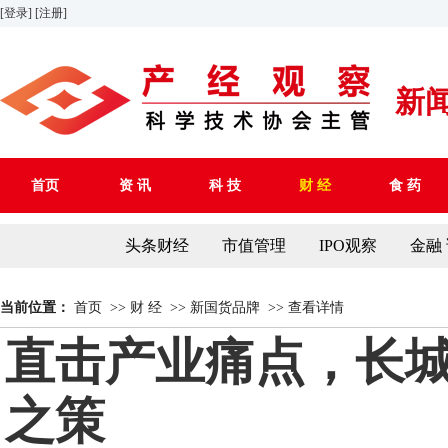
[登录]
[注册]
新
首页
资 讯
科 技
财 经
食 药
头条财经
市值管理
IPO观察
金融
当前位置：
首页
>>
财 经
>>
新国货品牌
>>
查看详情
直击产业痛点，长
之策