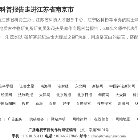
院士科普报告走进江苏省南京市
江苏省科协主办，江苏省科协人才服务中心、江宁区科协等承办的院士
地质古生物研究所研究员朱茂炎受邀作专题科普报告，600余名师生代表
朱茂炎以“破解寒武纪生命大爆发之谜”为题，用通俗直白的语言，搭配化
会科学报
证券之星
南海网
泡财经
东北网
新快网
中国评论新闻网
方经济网
法制晚报
大洋网
北京晚报
北京日报
华商网
大众网
科
中国新闻网
搜狗
新浪
百度
好搜
百度搜索
搜狗搜索
新浪网
Q
聘
|
广告服务
|
供稿服务
|
网站声明
|
网站律师
|
在线留言
|
网站地图
|
广播电视节目制作许可证编号:
（京）字第28101号
手机：
18910153113
电话：
010-63727845
邮件：
jubao@chanjingnet.com