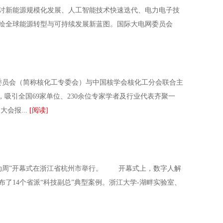
讨新能源规模化发展、人工智能技术快速迭代、电力电子技
绘全球能源转型与可持续发展新蓝图。国际大电网委员会
委员会（简称核化工专委会）与中国核学会核化工分会联合主
，吸引全国69家单位、230余位专家学者及行业代表齐聚一
会报...
[阅读]
技活动周”开幕式在浙江省杭州市举行。 开幕式上，数字人解
了14个省派“科技副总”典型案例。浙江大学-湖畔实验室、