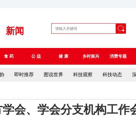
新闻
食 药
公 益
健 康
乡村振兴
消费专题
协
即时推荐
图说世界
科技观察
科技动态
方学会、学会分支机构工作