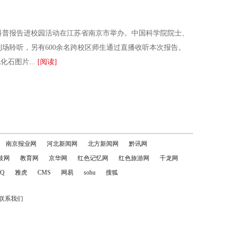
科普报告进校园活动在江苏省南京市举办。中国科学院院士、
到场聆听，另有600余名跨校区师生通过直播收听本次报告。
石图片...
[阅读]
南京报业网
河北新闻网
北方新闻网
黔讯网
技网
教育网
京华网
红色记忆网
红色旅游网
千龙网
Q
雅虎
CMS
网易
sohu
搜狐
联系我们