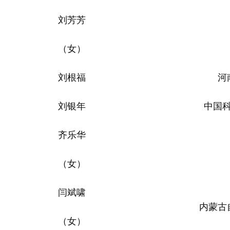
刘芳芳
（女）
刘根福
河
刘银年
中国
齐乐华
（女）
闫斌啸
内蒙古
（女）