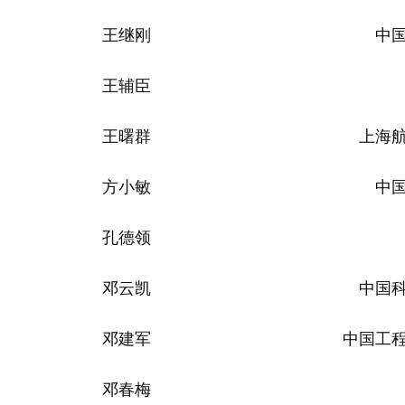
王继刚
中
王辅臣
王曙群
上海
方小敏
中
孔德领
邓云凯
中国
邓建军
中国工
邓春梅