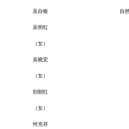
吴自银
自
吴明红
（女）
吴晓宏
（女）
别朝红
（女）
何光存