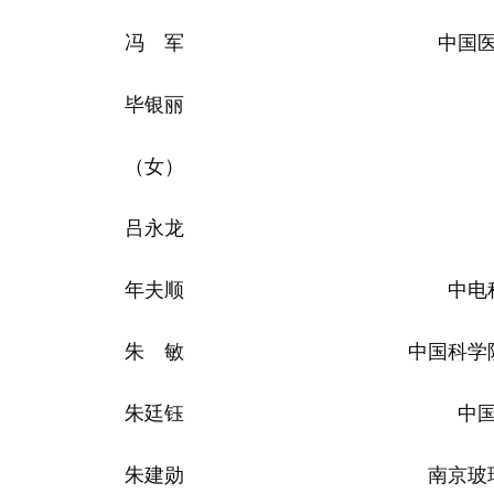
冯 军
中国
毕银丽
（女）
吕永龙
年夫顺
中电
朱 敏
中国科学
朱廷钰
中
朱建勋
南京玻