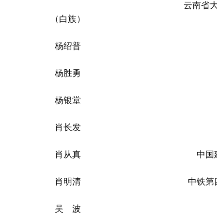
云南省
（白族）
杨绍普
杨胜勇
杨银堂
肖长发
肖从真
中国
肖明清
中铁第
吴 波