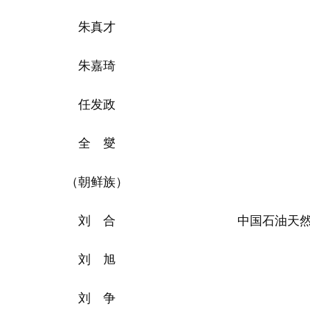
朱真才
朱嘉琦
任发政
全 燮
（朝鲜族）
刘 合
中国石油天
刘 旭
刘 争