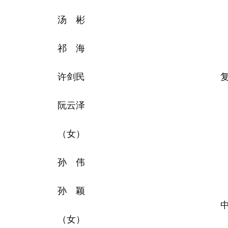
汤 彬
祁 海
许剑民
阮云泽
（女）
孙 伟
孙 颖
（女）