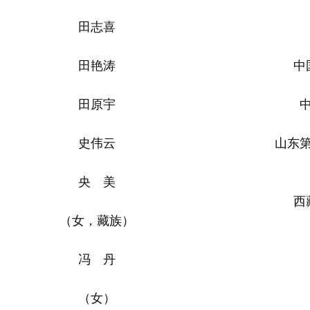
田志喜
田艳涛
中
田原宇
史伟云
山东
央 美
西
（女，藏族）
冯 丹
（女）