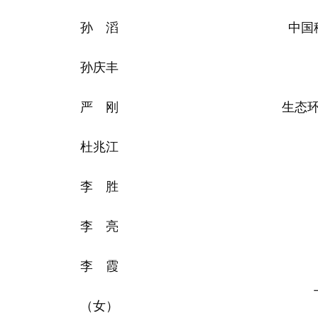
孙 滔
中国
孙庆丰
严 刚
生态
杜兆江
李 胜
李 亮
李 霞
（女）