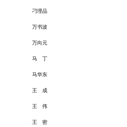
刁理品
万书波
万向元
马 丁
马华东
王 成
王 伟
王 密