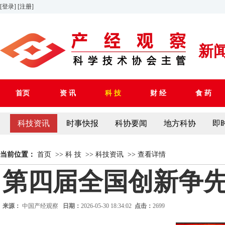
[登录]
[注册]
新
首页
资 讯
科 技
财 经
食 药
科技资讯
时事快报
科协要闻
地方科协
即
当前位置：
首页
>>
科 技
>>
科技资讯
>>
查看详情
第四届全国创新争
来源：
中国产经观察
日期：
2026-05-30 18:34:02
点击：
2699