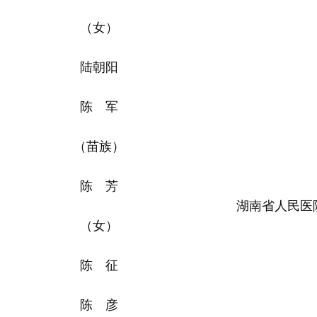
（女）
陆朝阳
陈 军
（苗族）
陈 芳
湖南省人民医
（女）
陈 征
陈 彦