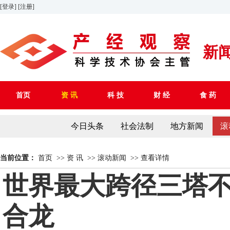
[登录]
[注册]
新
首页
资 讯
科 技
财 经
食 药
今日头条
社会法制
地方新闻
滚
当前位置：
首页
>>
资 讯
>>
滚动新闻
>>
查看详情
世界最大跨径三塔
合龙