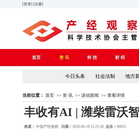
[登录]
[注册]
首页
资 讯
科 技
财 经
今日头条
社会法制
地方
当前位置：
首页
>>
资 讯
>>
滚动新闻
>>
查看详情
丰收有AI | 潍柴雷
来源：
中国产经观察
日期：
2026-06-18 12:25:28
点击：
90631