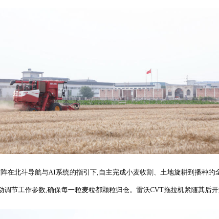
阵在北斗导航与AI系统的指引下,自主完成小麦收割、土地旋耕到播种的全
动调节工作参数,确保每一粒麦粒都颗粒归仓。雷沃CVT拖拉机紧随其后开