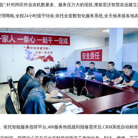
”,针对跨区作业农机数量多、服务压力大的现状,潍柴雷沃智慧农业建立起
管理网格,全程24小时值守待命,依托全套数智化服务系统,全天候承接各地
托智能服务指挥平台,400服务热线接到报修需求后,CRM系统自动精