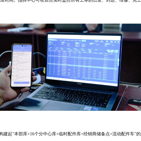
响应时间。指挥中心可在后台实时监控所有工单的出发、到达、维修、完工
起“本部库+16个分中心库+临时配件库+经销商储备点+流动配件车”的