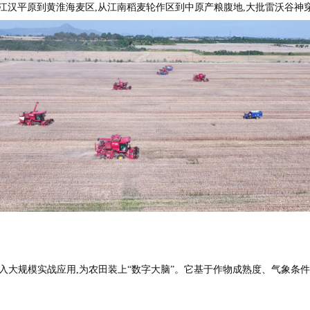
汉平原到黄淮海麦区,从江南稻麦轮作区到中原产粮腹地,大批雷沃谷神
大规模实战应用,为农田装上“数字大脑”。它基于作物成熟度、气象条件