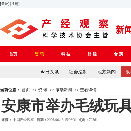
[登录]
[注册]
新
首页
资 讯
科 技
财 经
食 药
今日头条
社会法制
地方新闻
滚
当前位置：
首页
>>
资 讯
>>
滚动新闻
>>
查看详情
安康市举办毛绒玩
来源：
中国产经观察
日期：
2026-06-16 15:06:31
点击：
79561