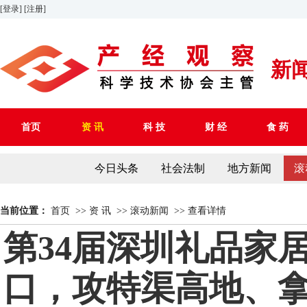
[登录]
[注册]
新
首页
资 讯
科 技
财 经
食 药
今日头条
社会法制
地方新闻
滚
当前位置：
首页
>>
资 讯
>>
滚动新闻
>>
查看详情
第34届深圳礼品家
口，攻特渠高地、