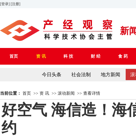
[登录]
[注册]
新
首页
资 讯
科 技
财 经
食 药
今日头条
社会法制
地方新闻
滚
当前位置：
首页
>>
资 讯
>>
滚动新闻
>>
查看详情
好空气 海信造！海
约​