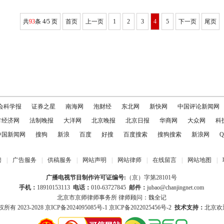
共
93
条 4/5 页
首页
上一页
1
2
3
4
5
下一页
尾页
会科学报
证券之星
南海网
泡财经
东北网
新快网
中国评论新闻网
方经济网
法制晚报
大洋网
北京晚报
北京日报
华商网
大众网
科
中国新闻网
搜狗
新浪
百度
好搜
百度搜索
搜狗搜索
新浪网
Q
聘
|
广告服务
|
供稿服务
|
网站声明
|
网站律师
|
在线留言
|
网站地图
|
广播电视节目制作许可证编号:
（京）字第28101号
手机：
18910153113
电话：
010-63727845
邮件：
jubao@chanjingnet.com
北京市京师律师事务所 律师顾问：魏全记
所有 2023-2028
京ICP备2024095085号-1
京ICP备2022025456号-2
技术支持：
北京欢