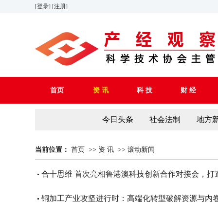
[登录]
[注册]
首页
资 讯
科 技
财 经
今日头条
社会法制
地方
当前位置：
首页
>>
资 讯
>>
滚动新闻
合十思维 首次亮相鲁港澳科技创新合作对接会，打造
铜加工产业攻坚进行时：高端化转型破解资源与内